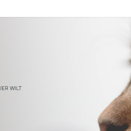
at
Verkooppunt
Afspraak
IER WILT