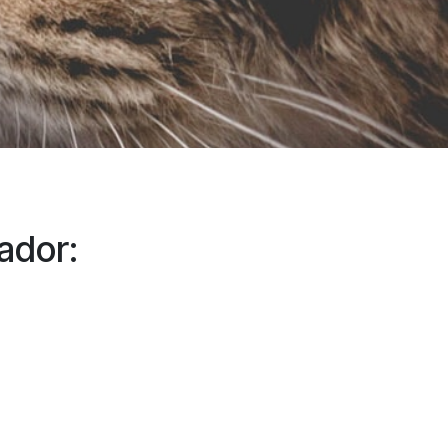
ador:
g