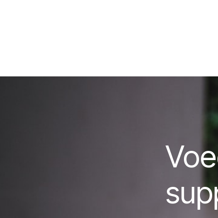
Voe
sup