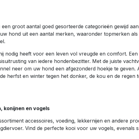
 u een groot aantal goed gesorteerde categorieën gewijd a
 uw hond uit een aantal merken, waaronder topmerken als H
el.
hij nodig heeft voor een leven vol vreugde en comfort. Ee
suitrusting van iedere hondenbezitter. Met de juiste vacht
kennel neer om uw hond een afgezonderd hoekje te geven. Al
 de herfst en winter tegen het donker, de kou en de rege
 konijnen en vogels
ssortiment accessoires, voeding, lekkernijen en andere pr
diervoer. Vind de perfecte kooi voor uw vogels, evenals 