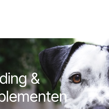
ding &
plementen