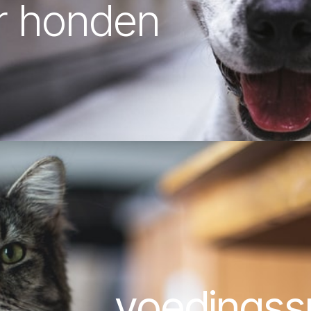
r honden
voedings