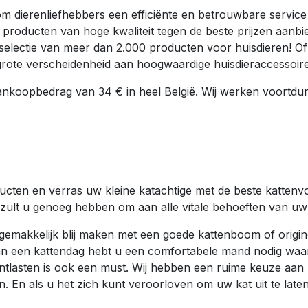
t om dierenliefhebbers een efficiënte en betrouwbare servi
 producten van hoge kwaliteit tegen de beste prijzen aanbi
ze selectie van meer dan 2.000 producten voor huisdieren! Of
n grote verscheidenheid aan hoogwaardige huisdieraccessoire
aankoopbedrag van 34 € in heel België. Wij werken voortdur
ducten en verras uw kleine katachtige met de beste katte
 zult u genoeg hebben om aan alle vitale behoeften van uw 
gemakkelijk blij maken met een goede kattenboom of origin
 een kattendag hebt u een comfortabele mand nodig waarin
ontlasten is ook een must. Wij hebben een ruime keuze aan
n. En als u het zich kunt veroorloven om uw kat uit te late