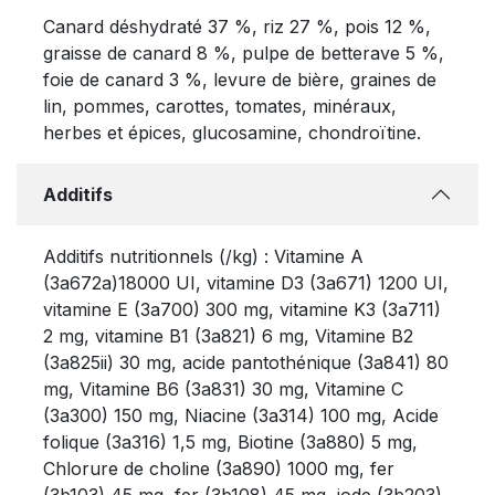
Canard déshydraté 37 %, riz 27 %, pois 12 %,
graisse de canard 8 %, pulpe de betterave 5 %,
foie de canard 3 %, levure de bière, graines de
lin, pommes, carottes, tomates, minéraux,
herbes et épices, glucosamine, chondroïtine.
Additifs
Additifs nutritionnels (/kg) : Vitamine A
(3a672a)18000 UI, vitamine D3 (3a671) 1200 UI,
vitamine E (3a700) 300 mg, vitamine K3 (3a711)
2 mg, vitamine B1 (3a821) 6 mg, Vitamine B2
(3a825ii) 30 mg, acide pantothénique (3a841) 80
mg, Vitamine B6 (3a831) 30 mg, Vitamine C
(3a300) 150 mg, Niacine (3a314) 100 mg, Acide
folique (3a316) 1,5 mg, Biotine (3a880) 5 mg,
Chlorure de choline (3a890) 1000 mg, fer
(3b103) 45 mg, fer (3b108) 45 mg, iode (3b203)