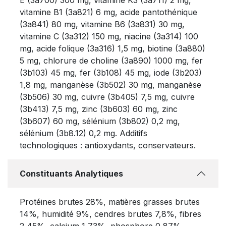
vitamine B1 (3a821) 6 mg, acide pantothénique
(3a841) 80 mg, vitamine B6 (3a831) 30 mg,
vitamine C (3a312) 150 mg, niacine (3a314) 100
mg, acide folique (3a316) 1,5 mg, biotine (3a880)
5 mg, chlorure de choline (3a890) 1000 mg, fer
(3b103) 45 mg, fer (3b108) 45 mg, iode (3b203)
1,8 mg, manganèse (3b502) 30 mg, manganèse
(3b506) 30 mg, cuivre (3b405) 7,5 mg, cuivre
(3b413) 7,5 mg, zinc (3b603) 60 mg, zinc
(3b607) 60 mg, sélénium (3b802) 0,2 mg,
sélénium (3b8.12) 0,2 mg. Additifs
technologiques : antioxydants, conservateurs.
Constituants Analytiques
Protéines brutes 28%, matières grasses brutes
14%, humidité 9%, cendres brutes 7,8%, fibres
2,45%, calcium 1,73%, phosphore 0,87%,