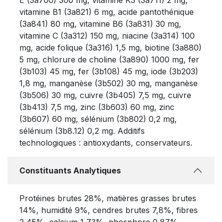
vitamine B1 (3a821) 6 mg, acide pantothénique
(3a841) 80 mg, vitamine B6 (3a831) 30 mg,
vitamine C (3a312) 150 mg, niacine (3a314) 100
mg, acide folique (3a316) 1,5 mg, biotine (3a880)
5 mg, chlorure de choline (3a890) 1000 mg, fer
(3b103) 45 mg, fer (3b108) 45 mg, iode (3b203)
1,8 mg, manganèse (3b502) 30 mg, manganèse
(3b506) 30 mg, cuivre (3b405) 7,5 mg, cuivre
(3b413) 7,5 mg, zinc (3b603) 60 mg, zinc
(3b607) 60 mg, sélénium (3b802) 0,2 mg,
sélénium (3b8.12) 0,2 mg. Additifs
technologiques : antioxydants, conservateurs.
Constituants Analytiques
Protéines brutes 28%, matières grasses brutes
14%, humidité 9%, cendres brutes 7,8%, fibres
2,45%, calcium 1,73%, phosphore 0,87%,