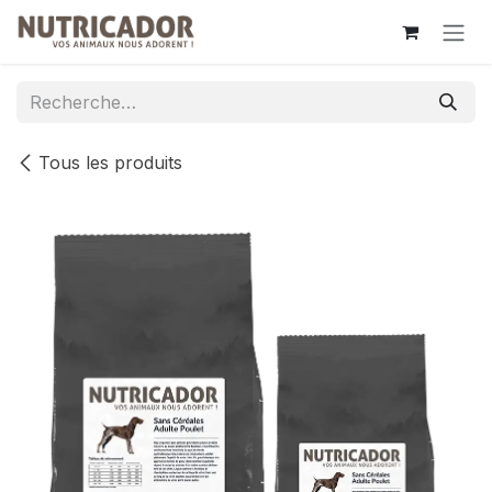
Se rendre au contenu
Tous les produits