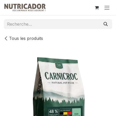
Se rendre au contenu
Tous les produits