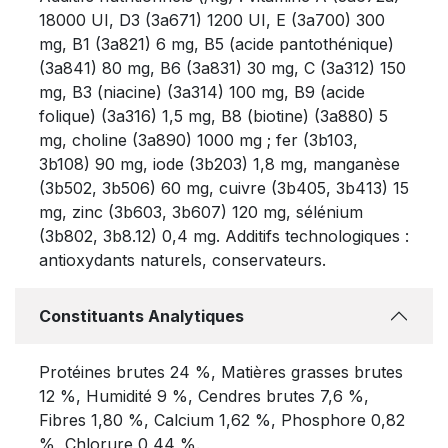
18000 UI, D3 (3a671) 1200 UI, E (3a700) 300
mg, B1 (3a821) 6 mg, B5 (acide pantothénique)
(3a841) 80 mg, B6 (3a831) 30 mg, C (3a312) 150
mg, B3 (niacine) (3a314) 100 mg, B9 (acide
folique) (3a316) 1,5 mg, B8 (biotine) (3a880) 5
mg, choline (3a890) 1000 mg ; fer (3b103,
3b108) 90 mg, iode (3b203) 1,8 mg, manganèse
(3b502, 3b506) 60 mg, cuivre (3b405, 3b413) 15
mg, zinc (3b603, 3b607) 120 mg, sélénium
(3b802, 3b8.12) 0,4 mg. Additifs technologiques :
antioxydants naturels, conservateurs.
Constituants Analytiques
Protéines brutes 24 %, Matières grasses brutes
12 %, Humidité 9 %, Cendres brutes 7,6 %,
Fibres 1,80 %, Calcium 1,62 %, Phosphore 0,82
%, Chlorure 0,44 %.